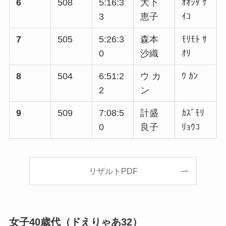
6
508
5:16:3
大下
ｵｵｼﾀ ｹ
3
恵子
ｲｺ
7
505
5:26:3
森本
ﾓﾘﾓﾄ ｻ
0
沙織
ｵﾘ
8
504
6:51:2
ウ カ
ｳ ｶﾝ
2
ン
9
509
7:08:5
計盛
ｶｽﾞﾓﾘ
0
良子
ﾘｮｳｺ
リザルトPDF
女子40歳代（ドえりゃあ32）