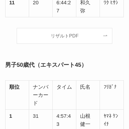
11
20
6:44:2
和久
ﾜｸ ﾋｻｼ
7
弥
リザルトPDF
男子50歳代（エキスパート45）
順位
ナンバ
タイム
氏名
ﾌﾘｶﾞﾅ
ーカー
ド
1
31
4:57:4
山根
ﾔﾏﾈ ｹﾝ
3
健一
ｲﾁ