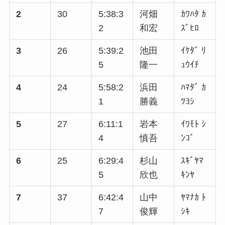
2
30
5:38:3
河畑
ｶﾜﾊﾀ ｶ
2
和宏
ｽﾞﾋﾛ
3
26
5:39:2
池田
ｲｹﾀﾞ ﾘ
5
隆一
ｭｳｲﾁ
4
24
5:58:2
浜田
ﾊﾏﾀﾞ ｶ
1
勝義
ﾂﾖｼ
5
27
6:11:1
岩本
ｲﾜﾓﾄ ｼ
4
慎吾
ﾝｺﾞ
6
25
6:29:4
杉山
ｽｷﾞﾔﾏ
5
欣也
ｷﾝﾔ
7
37
6:42:4
山中
ﾔﾏﾅｶ ﾄ
7
俊輝
ｼｷ