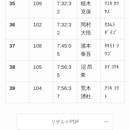
35
109
7:32:3
植木
ｳｴｷ ｶﾂ
2
克保
ﾔｽ
36
102
7:32:3
岡村
ｵｶﾑﾗ
2
大悟
ﾀﾞｲｺﾞ
37
108
7:45:0
瀧本
ﾀｷﾓﾄ ｿ
5
奏吾
ｳｺﾞ
38
105
7:56:3
沼 昂
ﾇﾏ ｺｳｷ
5
希
39
104
7:56:3
荒木
ｱﾗｷ ﾕｳ
7
湧杜
ﾄ
リザルトPDF