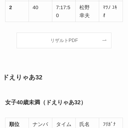
2
40
7:17:5
松野
ﾏﾂﾉ ﾕｷ
0
幸夫
ｵ
リザルトPDF
ドえりゃあ32
女子40歳未満（ドえりゃあ32）
順位
ナンバ
タイム
氏名
ﾌﾘｶﾞﾅ