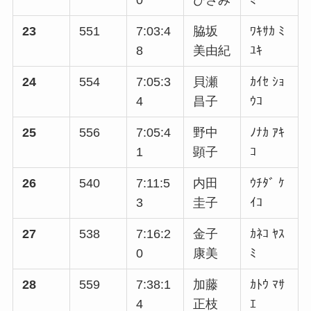
23
551
7:03:4
脇坂
ﾜｷｻｶ ﾐ
8
美由紀
ﾕｷ
24
554
7:05:3
貝瀬
ｶｲｾ ｼｮ
4
昌子
ｳｺ
25
556
7:05:4
野中
ﾉﾅｶ ｱｷ
1
顕子
ｺ
26
540
7:11:5
内田
ｳﾁﾀﾞ ｹ
3
圭子
ｲｺ
27
538
7:16:2
金子
ｶﾈｺ ﾔｽ
0
康美
ﾐ
28
559
7:38:1
加藤
ｶﾄｳ ﾏｻ
4
正枝
ｴ