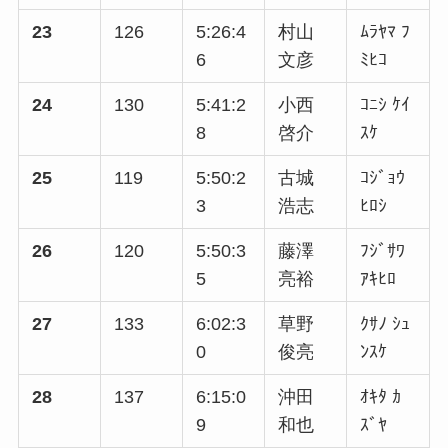
23
126
5:26:4
村山
ﾑﾗﾔﾏ ﾌ
6
文彦
ﾐﾋｺ
24
130
5:41:2
小西
ｺﾆｼ ｹｲ
8
啓介
ｽｹ
25
119
5:50:2
古城
ｺｼﾞｮｳ
3
浩志
ﾋﾛｼ
26
120
5:50:3
藤澤
ﾌｼﾞｻﾜ
5
亮裕
ｱｷﾋﾛ
27
133
6:02:3
草野
ｸｻﾉ ｼｭ
0
俊亮
ﾝｽｹ
28
137
6:15:0
沖田
ｵｷﾀ ｶ
9
和也
ｽﾞﾔ