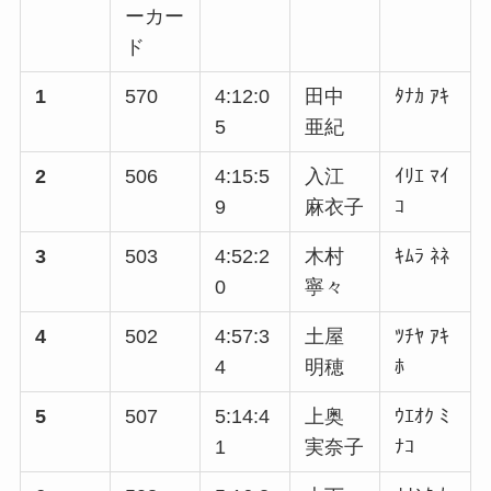
ーカー
ド
1
570
4:12:0
田中
ﾀﾅｶ ｱｷ
5
亜紀
2
506
4:15:5
入江
ｲﾘｴ ﾏｲ
9
麻衣子
ｺ
3
503
4:52:2
木村
ｷﾑﾗ ﾈﾈ
0
寧々
4
502
4:57:3
土屋
ﾂﾁﾔ ｱｷ
4
明穂
ﾎ
5
507
5:14:4
上奥
ｳｴｵｸ ﾐ
1
実奈子
ﾅｺ