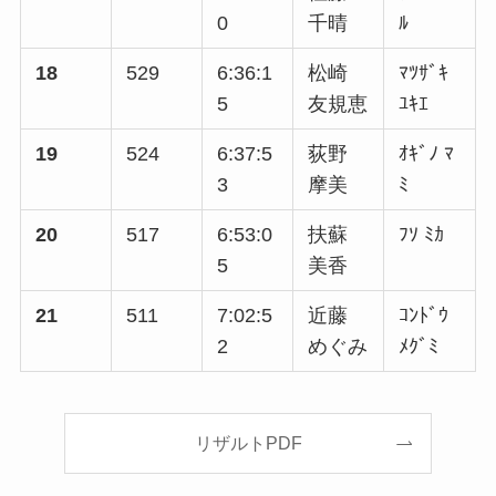
0
千晴
ﾙ
18
529
6:36:1
松崎
ﾏﾂｻﾞｷ
5
友規恵
ﾕｷｴ
19
524
6:37:5
荻野
ｵｷﾞﾉ ﾏ
3
摩美
ﾐ
20
517
6:53:0
扶蘇
ﾌｿ ﾐｶ
5
美香
21
511
7:02:5
近藤
ｺﾝﾄﾞｳ
2
めぐみ
ﾒｸﾞﾐ
リザルトPDF