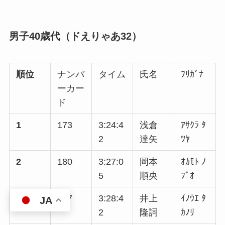
男子40歳代（ドえりゃあ32）
順位
ナンバ
タイム
氏名
ﾌﾘｶﾞﾅ
ーカー
ド
1
173
3:24:4
浅倉
ｱｻｸﾗ ﾀ
2
達矢
ﾂﾔ
2
180
3:27:0
岡本
ｵｶﾓﾄ ﾉ
5
順央
ﾌﾞｵ
3
167
3:28:4
井上
ｲﾉｳｴ ﾀ
JA
2
隆詞
ｶﾉﾘ