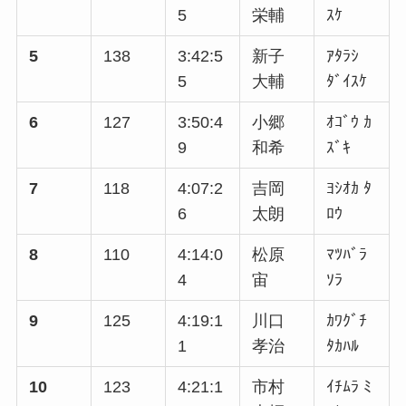
5
栄輔
ｽｹ
5
138
3:42:5
新子
ｱﾀﾗｼ
5
大輔
ﾀﾞｲｽｹ
6
127
3:50:4
小郷
ｵｺﾞｳ ｶ
9
和希
ｽﾞｷ
7
118
4:07:2
吉岡
ﾖｼｵｶ ﾀ
6
太朗
ﾛｳ
8
110
4:14:0
松原
ﾏﾂﾊﾞﾗ
4
宙
ｿﾗ
9
125
4:19:1
川口
ｶﾜｸﾞﾁ
1
孝治
ﾀｶﾊﾙ
10
123
4:21:1
市村
ｲﾁﾑﾗ ﾐ