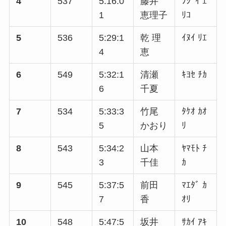
4
537
5:16:0
藤井
ﾌｼﾞｲ ｴ
1
恵理子
ﾘｺ
5
536
5:29:1
乾 理
ｲﾇｲ ﾘｴ
4
恵
6
549
5:32:1
清瀬
ｷﾖｾ ﾁｶ
6
千夏
7
534
5:33:3
竹尾
ﾀｹｵ ｶｵ
5
かおり
ﾘ
8
543
5:34:2
山本
ﾔﾏﾓﾄ ﾁ
3
千佳
ｶ
9
545
5:37:5
前田
ﾏｴﾀﾞ ｶ
7
香
ｵﾘ
10
548
5:47:5
坂井
ｻｶｲ ｱｷ