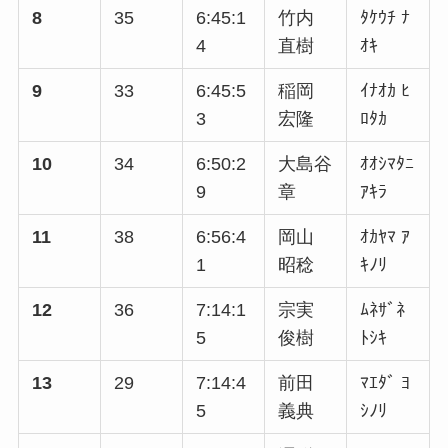
8
35
6:45:1
竹内
ﾀｹｳﾁ ﾅ
4
直樹
ｵｷ
9
33
6:45:5
稲岡
ｲﾅｵｶ ﾋ
3
宏隆
ﾛﾀｶ
10
34
6:50:2
大島谷
ｵｵｼﾏﾀﾆ
9
章
ｱｷﾗ
11
38
6:56:4
岡山
ｵｶﾔﾏ ｱ
1
昭稔
ｷﾉﾘ
12
36
7:14:1
宗実
ﾑﾈｻﾞﾈ
5
俊樹
ﾄｼｷ
13
29
7:14:4
前田
ﾏｴﾀﾞ ﾖ
5
義典
ｼﾉﾘ