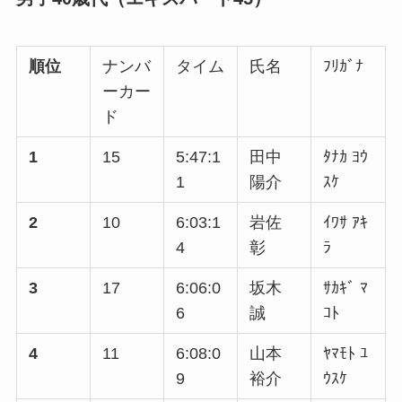
順位
ナンバ
タイム
氏名
ﾌﾘｶﾞﾅ
ーカー
ド
1
15
5:47:1
田中
ﾀﾅｶ ﾖｳ
1
陽介
ｽｹ
2
10
6:03:1
岩佐
ｲﾜｻ ｱｷ
4
彰
ﾗ
3
17
6:06:0
坂木
ｻｶｷﾞ ﾏ
6
誠
ｺﾄ
4
11
6:08:0
山本
ﾔﾏﾓﾄ ﾕ
9
裕介
ｳｽｹ