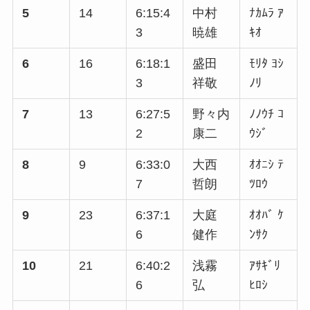
5
14
6:15:4
中村
ﾅｶﾑﾗ ｱ
3
暁雄
ｷｵ
6
16
6:18:1
盛田
ﾓﾘﾀ ﾖｼ
3
祥敬
ﾉﾘ
7
13
6:27:5
野々内
ﾉﾉｳﾁ ｺ
2
康二
ｳｼﾞ
8
9
6:33:0
大西
ｵｵﾆｼ ﾃ
7
哲朗
ﾂﾛｳ
9
23
6:37:1
大庭
ｵｵﾊﾞ ｹ
6
健作
ﾝｻｸ
10
21
6:40:2
浅霧
ｱｻｷﾞﾘ
6
弘
ﾋﾛｼ