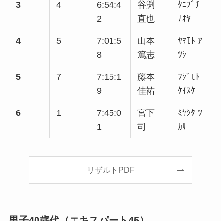
3
4
6:54:4
谷渕
ﾀﾆﾌﾞﾁ
2
直也
ﾅｵﾔ
4
5
7:01:5
山本
ﾔﾏﾓﾄ ｱ
8
篤志
ﾂｼ
5
7
7:15:1
藤本
ﾌｼﾞﾓﾄ
9
佳祐
ｹｲｽｹ
6
1
7:45:0
宮下
ﾐﾔｼﾀ ﾂ
1
司
ｶｻ
リザルトPDF
男子40歳代（エキスパート45）