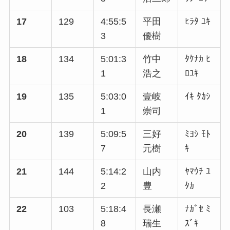
17
129
4:55:5
平田
ﾋﾗﾀ ﾕｷ
3
優樹
18
134
5:01:3
竹中
ﾀｹﾅｶ ﾋ
1
浩之
ﾛﾕｷ
19
135
5:03:0
壹岐
ｲｷ ﾀｶｼ
1
崇司
20
139
5:09:5
三好
ﾐﾖｼ ﾓﾄ
7
元樹
ｷ
21
144
5:14:2
山内
ﾔﾏｳﾁ ﾕ
2
豊
ﾀｶ
22
103
5:18:4
長瀬
ﾅｶﾞｾ ﾐ
8
瑞生
ｽﾞｷ