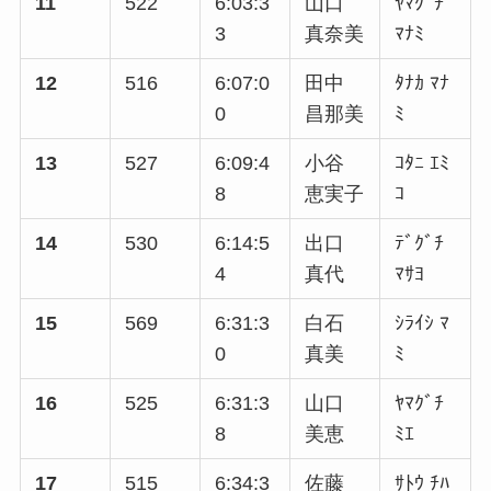
11
522
6:03:3
山口
ﾔﾏｸﾞﾁ
3
真奈美
ﾏﾅﾐ
12
516
6:07:0
田中
ﾀﾅｶ ﾏﾅ
0
昌那美
ﾐ
13
527
6:09:4
小谷
ｺﾀﾆ ｴﾐ
8
恵実子
ｺ
14
530
6:14:5
出口
ﾃﾞｸﾞﾁ
4
真代
ﾏｻﾖ
15
569
6:31:3
白石
ｼﾗｲｼ ﾏ
0
真美
ﾐ
16
525
6:31:3
山口
ﾔﾏｸﾞﾁ
8
美恵
ﾐｴ
17
515
6:34:3
佐藤
ｻﾄｳ ﾁﾊ