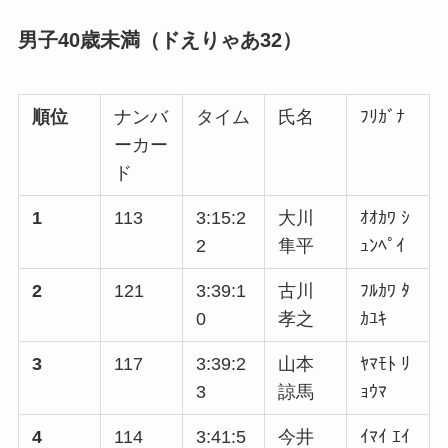
男子40歳未満（ドえりゃあ32）
順位
ナンバ
タイム
氏名
ﾌﾘｶﾞﾅ
ーカー
ド
1
113
3:15:2
大川
ｵｵｶﾜ ｼ
2
隼平
ｭﾝﾍﾟｲ
2
121
3:39:1
古川
ﾌﾙｶﾜ ﾀ
0
孝之
ｶﾕｷ
3
117
3:39:2
山本
ﾔﾏﾓﾄ ﾘ
3
諒馬
ｮｳﾏ
4
114
3:41:5
今井
ｲﾏｲ ｴｲ