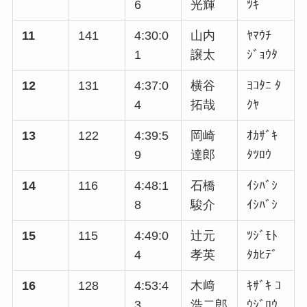
6
光輝
ﾂｷ
11
141
4:30:0
山内
ﾔﾏｳﾁ
1
譲太
ｼﾞｮｳﾀ
12
131
4:37:0
横谷
ﾖｺﾀﾆ ﾀ
4
拓哉
ｸﾔ
13
122
4:39:5
岡崎
ｵｶｻﾞｷ
9
達郎
ﾀﾂﾛｳ
14
116
4:48:1
石橋
ｲｼﾊﾞｼ
8
駿介
ｲｼﾊﾞｼ
15
115
4:49:0
辻元
ﾂｼﾞﾓﾄ
4
孝英
ﾀｶﾋﾃﾞ
16
128
4:53:4
木﨑
ｷｻﾞｷ ｺ
3
浩二郎
ｳｼﾞﾛｳ