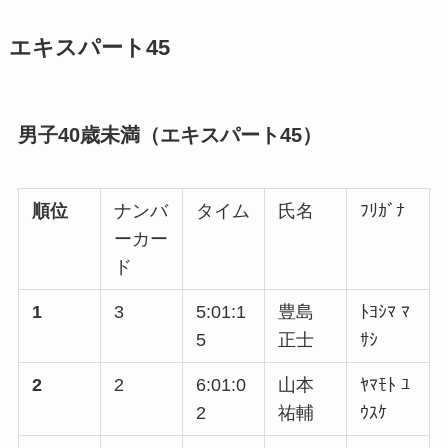
エキスパート45
男子40歳未満（エキスパート45）
順位
ナンバ
タイム
氏名
ﾌﾘｶﾞﾅ
ーカー
ド
1
3
5:01:1
豊島
ﾄﾖｼﾏ ﾏ
5
正士
ｻｼ
2
2
6:01:0
山本
ﾔﾏﾓﾄ ﾕ
2
祐輔
ｳｽｹ