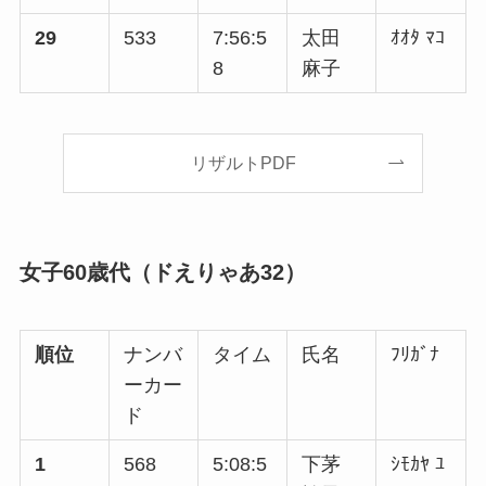
29
533
7:56:5
太田
ｵｵﾀ ﾏｺ
8
麻子
リザルトPDF
女子60歳代（ドえりゃあ32）
順位
ナンバ
タイム
氏名
ﾌﾘｶﾞﾅ
ーカー
ド
1
568
5:08:5
下茅
ｼﾓｶﾔ ﾕ