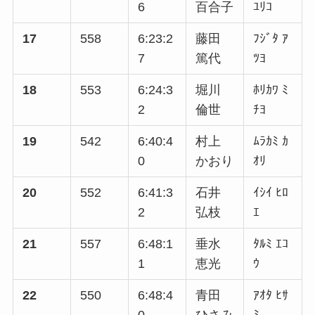
6
百合子
ﾕﾘｺ
17
558
6:23:2
藤田
ﾌｼﾞﾀ ｱ
7
篤代
ﾂﾖ
18
553
6:24:3
堀川
ﾎﾘｶﾜ ﾐ
2
倫世
ﾁﾖ
19
542
6:40:4
村上
ﾑﾗｶﾐ ｶ
0
かおり
ｵﾘ
20
552
6:41:3
石井
ｲｼｲ ﾋﾛ
2
弘枝
ｴ
21
557
6:48:1
垂水
ﾀﾙﾐ ｴｺ
1
恵光
ｳ
22
550
6:48:4
青田
ｱｵﾀ ﾋｻ
0
ひさみ
ﾐ