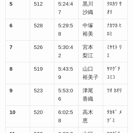
5
512
5:24:4
黒川
ｸﾛｶﾜ ｻ
7
沙織
ｵﾘ
6
528
5:29:5
中塚
ﾅｶﾂｶ ﾋ
8
裕美
ﾛﾐ
7
526
5:30:4
宮本
ﾐﾔﾓﾄ ﾘ
2
梨江
ｴ
8
519
5:43:5
山口
ﾔﾏｸﾞﾁ
9
裕美子
ﾕﾐｺ
9
523
5:53:0
津尾
ﾂｵ ｶｵﾘ
6
香織
10
520
6:02:5
高木
ﾀｶｷﾞ ﾒ
8
恵
ｸﾞﾐ