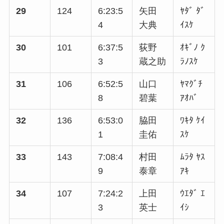
29
124
6:23:5
矢田
ﾔﾀﾞ ﾀﾞ
4
大典
ｲｽｹ
30
101
6:37:5
荻野
ｵｷﾞﾉ ｸ
3
蔵之助
ﾗﾉｽｹ
31
106
6:52:5
山口
ﾔﾏｸﾞﾁ
8
碧葉
ｱｵﾊﾞ
32
136
6:53:0
脇田
ﾜｷﾀ ｹｲ
1
圭佑
ｽｹ
33
143
7:08:4
村田
ﾑﾗﾀ ﾔｽ
9
泰章
ｱｷ
34
107
7:24:2
上田
ｳｴﾀﾞ ｴ
3
英士
ｲｼ