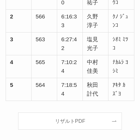
0
祐子
ｳｺ
2
566
6:16:3
久野
ｸﾉ ｼﾞｭ
3
淳子
ﾝｺ
3
563
6:27:4
塩見
ｼｵﾐ ﾐﾂ
2
光子
ｺ
4
565
7:10:2
中村
ﾅｶﾑﾗ ﾖ
4
佳美
ｼﾐ
5
564
7:18:5
秋田
ｱｷﾀ ｶ
4
計代
ｽﾞﾖ
リザルトPDF