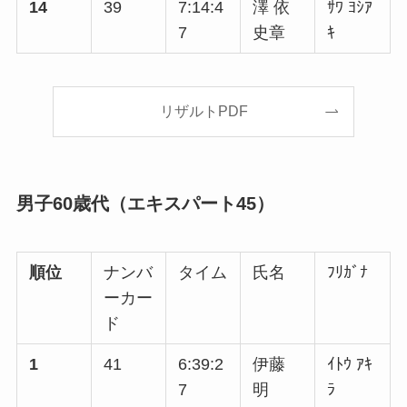
14
39
7:14:4
澤 依
ｻﾜ ﾖｼｱ
7
史章
ｷ
リザルトPDF
男子60歳代（エキスパート45）
順位
ナンバ
タイム
氏名
ﾌﾘｶﾞﾅ
ーカー
ド
1
41
6:39:2
伊藤
ｲﾄｳ ｱｷ
7
明
ﾗ