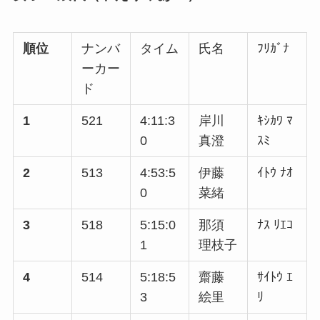
順位
ナンバ
タイム
氏名
ﾌﾘｶﾞﾅ
ーカー
ド
1
521
4:11:3
岸川
ｷｼｶﾜ ﾏ
0
真澄
ｽﾐ
2
513
4:53:5
伊藤
ｲﾄｳ ﾅｵ
0
菜緒
3
518
5:15:0
那須
ﾅｽ ﾘｴｺ
1
理枝子
4
514
5:18:5
齋藤
ｻｲﾄｳ ｴ
3
絵里
ﾘ