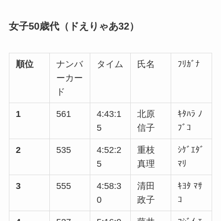
女子50歳代（ドえりゃあ32）
順位
ナンバ
タイム
氏名
ﾌﾘｶﾞﾅ
ーカー
ド
1
561
4:43:1
北原
ｷﾀﾊﾗ ﾉ
5
信子
ﾌﾞｺ
2
535
4:52:2
重枝
ｼｹﾞｴﾀﾞ
5
真理
ﾏﾘ
3
555
4:58:3
清田
ｷﾖﾀ ﾏｻ
0
政子
ｺ