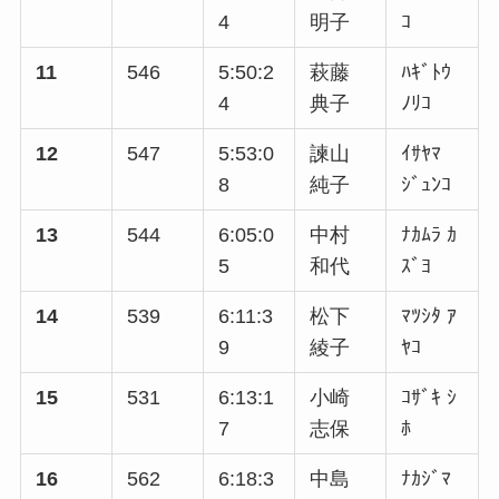
4
明子
ｺ
11
546
5:50:2
萩藤
ﾊｷﾞﾄｳ
4
典子
ﾉﾘｺ
12
547
5:53:0
諫山
ｲｻﾔﾏ
8
純子
ｼﾞｭﾝｺ
13
544
6:05:0
中村
ﾅｶﾑﾗ ｶ
5
和代
ｽﾞﾖ
14
539
6:11:3
松下
ﾏﾂｼﾀ ｱ
9
綾子
ﾔｺ
15
531
6:13:1
小崎
ｺｻﾞｷ ｼ
7
志保
ﾎ
16
562
6:18:3
中島
ﾅｶｼﾞﾏ